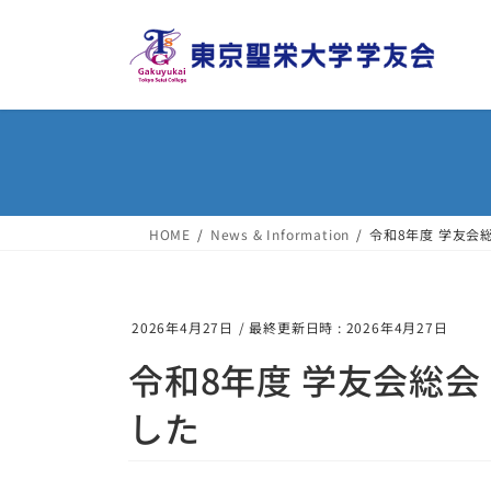
コ
ナ
ン
ビ
テ
ゲ
ン
ー
ツ
シ
へ
ョ
ス
ン
キ
に
ッ
移
HOME
News & Information
令和8年度 学友会
プ
動
2026年4月27日
/ 最終更新日時 :
2026年4月27日
令和8年度 学友会総
した