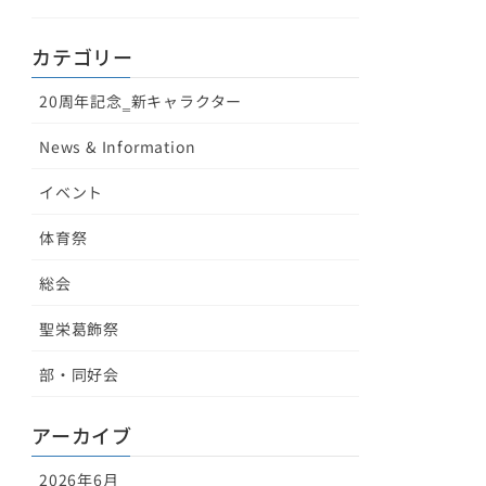
カテゴリー
20周年記念‗新キャラクター
News & Information
イベント
体育祭
総会
聖栄葛飾祭
部・同好会
アーカイブ
2026年6月