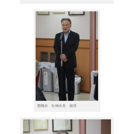
懇親会 松崎会長 挨拶