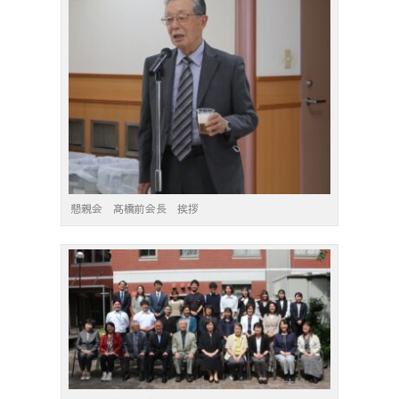
懇親会 髙橋前会長 挨拶