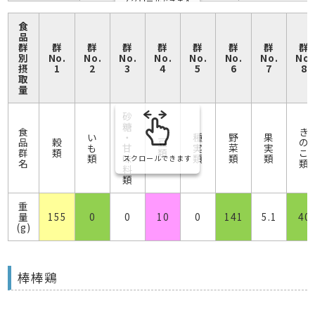
スクロールできます
食
品
群
群
群
群
群
群
群
群
群
別
No.
No.
No.
No.
No.
No.
No.
No.
摂
1
2
3
4
5
6
7
8
取
量
砂
糖
食
き
い
・
種
野
果
品
穀
豆
の
も
甘
実
菜
実
群
類
類
こ
類
味
類
類
類
スクロールできます
名
類
料
類
重
量
155
0
0
10
0
141
5.1
40
(g)
棒棒鶏