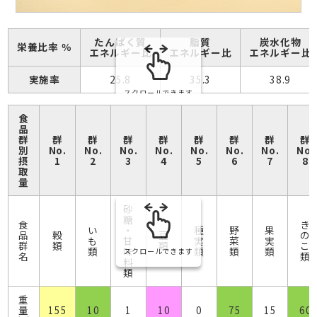
たんぱく質
脂質
炭水化物
栄養比率 ％
エネルギー比
エネルギー比
エネルギー比
実施率
25.8
35.3
38.9
スクロールできます
食
品
群
群
群
群
群
群
群
群
群
別
No.
No.
No.
No.
No.
No.
No.
No.
摂
1
2
3
4
5
6
7
8
取
量
砂
糖
食
き
い
・
種
野
果
品
穀
豆
の
も
甘
実
菜
実
群
類
類
こ
類
味
類
類
類
スクロールできます
名
類
料
類
重
量
155
10
1
10
0
75
15
60