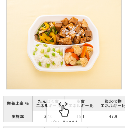
たんぱく質
脂質
炭水化物
栄養比率 ％
エネルギー比
エネルギー比
エネルギー比
実施率
37.0
15.1
47.9
スクロールできます