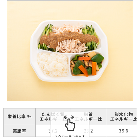
たんぱく質
脂質
炭水化物
栄養比率 ％
エネルギー比
エネルギー比
エネルギー比
実施率
37.2
23.2
39.6
スクロールできます