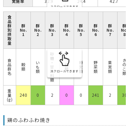
実施率
32.9
24.4
42.7
スクロールできます
食
品
群
群
群
群
群
群
群
群
群
別
No.
No.
No.
No.
No.
No.
No.
No.
摂
1
2
3
4
5
6
7
8
取
量
砂
糖
食
き
い
・
種
野
果
品
穀
豆
の
も
甘
実
菜
実
群
類
類
こ
類
味
類
類
類
スクロールできます
名
類
料
類
重
量
240
0
2
0
0
241
2
30
(g)
鶏のふわふわ焼き