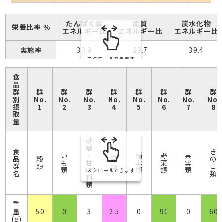
たんぱく質
脂質
炭水化物
栄養比率 ％
エネルギー比
エネルギー比
エネルギー比
実施率
30.9
29.7
39.4
スクロールできます
食
品
群
群
群
群
群
群
群
群
群
別
No.
No.
No.
No.
No.
No.
No.
No.
摂
1
2
3
4
5
6
7
8
取
量
砂
糖
食
き
い
・
種
野
果
品
穀
豆
の
も
甘
実
菜
実
群
類
類
こ
類
味
類
類
類
スクロールできます
名
類
料
類
重
量
50
0
3
2.5
0
90
0
60
(g)