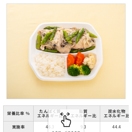
たんぱく質
脂質
炭水化物
栄養比率 ％
エネルギー比
エネルギー比
エネルギー比
実施率
46.3
9.3
44.4