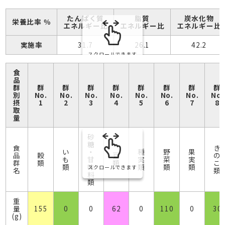
たんぱく質
脂質
炭水化物
栄養比率 ％
エネルギー比
エネルギー比
エネルギー比
実施率
31.7
26.1
42.2
スクロールできます
食
品
群
群
群
群
群
群
群
群
群
別
No.
No.
No.
No.
No.
No.
No.
No.
摂
1
2
3
4
5
6
7
8
取
量
砂
糖
食
き
い
・
種
野
果
品
穀
豆
の
も
甘
実
菜
実
群
類
類
こ
類
味
類
類
類
スクロールできます
名
類
料
類
重
量
155
0
0
62
0
110
0
30
(g)