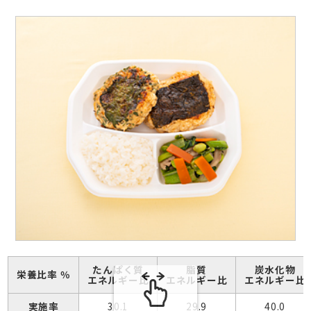
たんぱく質
脂質
炭水化物
栄養比率 ％
エネルギー比
エネルギー比
エネルギー比
実施率
30.1
29.9
40.0