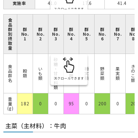
実施率
41.0
17.6
41.4
スクロールできます
食
品
群
群
群
群
群
群
群
群
群
別
No.
No.
No.
No.
No.
No.
No.
No.
摂
1
2
3
4
5
6
7
8
取
量
砂
糖
食
き
い
・
種
野
果
品
穀
豆
の
も
甘
実
菜
実
群
類
類
こ
類
味
類
類
類
スクロールできます
名
類
料
類
重
量
182
0
0
95
0
200
0
20
(g)
主菜（主材料）：牛肉