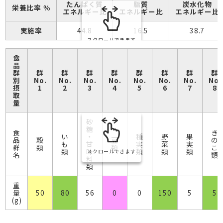
たんぱく質
脂質
炭水化物
栄養比率 ％
エネルギー比
エネルギー比
エネルギー比
実施率
44.8
16.5
38.7
スクロールできます
食
品
群
群
群
群
群
群
群
群
群
別
No.
No.
No.
No.
No.
No.
No.
No.
摂
1
2
3
4
5
6
7
8
取
量
砂
糖
食
き
い
・
種
野
果
品
穀
豆
の
も
甘
実
菜
実
群
類
類
こ
類
味
類
類
類
スクロールできます
名
類
料
類
重
量
50
80
56
0
0
150
5
5
(g)