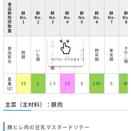
食
品
群
群
群
群
群
群
群
群
群
別
No.
No.
No.
No.
No.
No.
No.
No.
摂
1
2
3
4
5
6
7
8
取
量
砂
糖
食
き
い
・
種
野
果
品
穀
豆
の
も
甘
実
菜
実
群
類
類
こ
類
味
類
類
類
スクロールできます
名
類
料
類
重
量
50
3
1.5
10
0
145
0
40
(g)
主菜（主材料）：豚肉
豚ヒレ肉の豆乳マスタードソテー