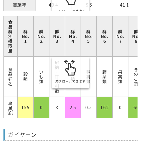
実施率
49.4
9.5
41.1
スクロールできます
食
品
群
群
群
群
群
群
群
群
群
別
No.
No.
No.
No.
No.
No.
No.
No.
摂
1
2
3
4
5
6
7
8
取
量
砂
糖
食
き
い
・
種
野
果
品
穀
豆
の
も
甘
実
菜
実
群
類
類
こ
類
味
類
類
類
スクロールできます
名
類
料
類
重
量
155
0
3
2.5
0.5
162
0
60
(g)
ガイヤーン