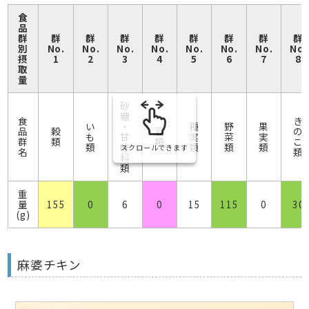
食
品
群
群
群
群
群
群
群
群
群
別
No.
No.
No.
No.
No.
No.
No.
No.
摂
1
2
3
4
5
6
7
8
取
量
砂
糖
食
き
い
・
種
野
果
品
穀
豆
の
も
甘
実
菜
実
群
類
類
こ
類
味
類
類
類
スクロールできます
名
類
料
類
重
量
155
0
6
0
15
115
0
30
(g)
麻婆チキン