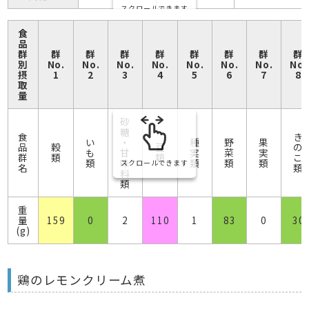
スクロールできます
食
品
群
群
群
群
群
群
群
群
群
別
No.
No.
No.
No.
No.
No.
No.
No.
摂
1
2
3
4
5
6
7
8
取
量
砂
糖
食
き
い
・
種
野
果
品
穀
豆
の
も
甘
実
菜
実
群
類
類
こ
類
味
類
類
類
スクロールできます
名
類
料
類
重
量
159
0
2
110
1
83
0
30
(g)
鶏のレモンクリーム煮