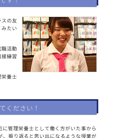
ラスの友
てみたい
就職活動
面接練習
理栄養士
てください！
近に管理栄養士として働く方がいた事から
が、振り返ると思い出になるような授業が