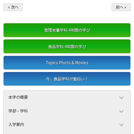
« 次へ
前へ »
管理栄養学科 4年間の学び
食品学科 4年間の学び
Topics Photo & Movies
今、食品学科が面白い！
本学の概要
学部・学科
入学案内