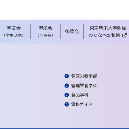
学友会
聖栄会
東京聖栄大学附属
後援会
わたなべ幼稚園
（学生活動）
（同窓会）
健康栄養学部
管理栄養学科
食品学科
資格ガイド