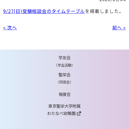
9/27(日)受験相談会のタイムテーブル
を掲載しました。
« 次へ
前へ »
学友会
（学生活動）
聖栄会
（同窓会）
後援会
東京聖栄大学附属
わたなべ幼稚園