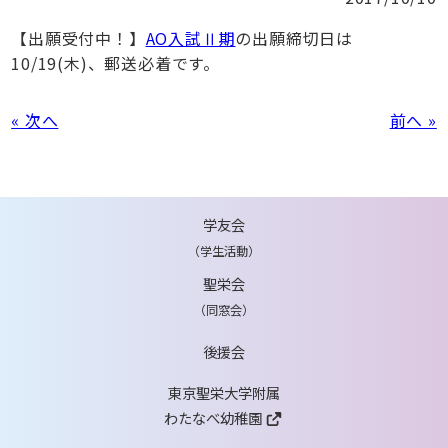
【出願受付中！】
AO入試Ⅱ期
の出願締切日は
10/19(木)、郵送必着です。
« 次へ
前へ »
学友会
（学生活動）
聖栄会
（同窓会）
後援会
東京聖栄大学附属
わたなべ幼稚園