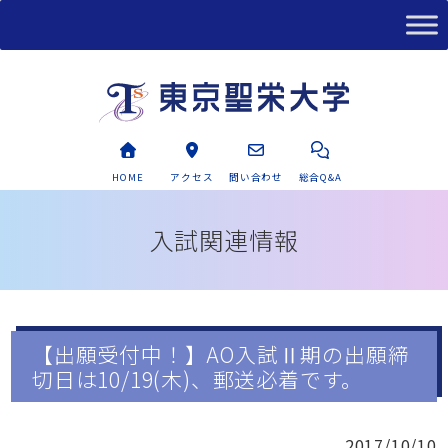
HOME
アクセス
問い合わせ
総合Q&A
入試関連情報
【出願受付中！】AO入試Ⅱ期の出願締
切日は10/19(木)、郵送必着です。
2017/10/10