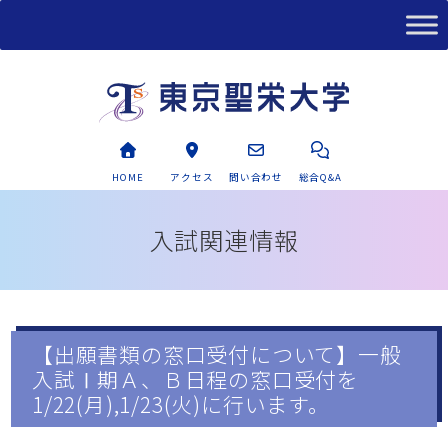
HOME
アクセス
問い合わせ
総合Q&A
入試関連情報
【出願書類の窓口受付について】一般
入試Ⅰ期Ａ、Ｂ日程の窓口受付を
1/22(月),1/23(火)に行います。