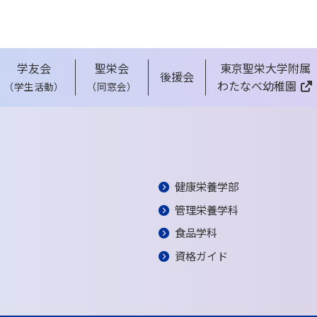
学友会
聖栄会
東京聖栄大学附属
後援会
わたなべ幼稚園
（学生活動）
（同窓会）
健康栄養学部
管理栄養学科
食品学科
資格ガイド