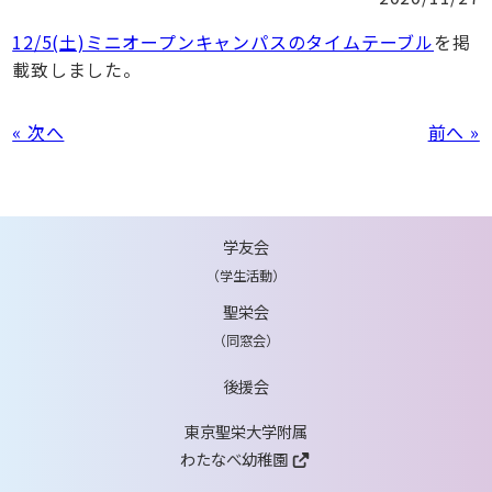
12/5(土)ミニオープンキャンパスのタイムテーブル
を掲
載致しました。
« 次へ
前へ »
学友会
（学生活動）
聖栄会
（同窓会）
後援会
東京聖栄大学附属
わたなべ幼稚園