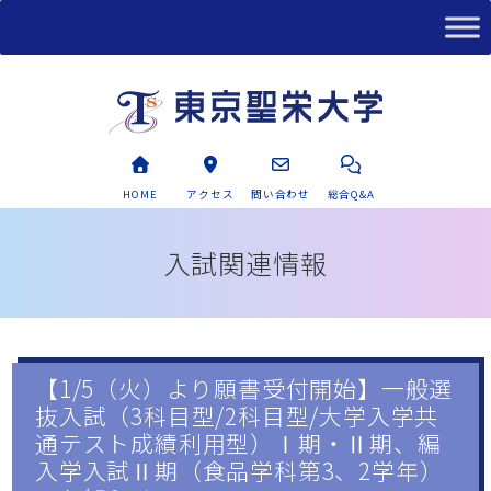
HOME
アクセス
問い合わせ
総合Q&A
入試関連情報
【1/5（火）より願書受付開始】一般選
抜入試（3科目型/2科目型/大学入学共
通テスト成績利用型）Ⅰ期・Ⅱ期、編
入学入試Ⅱ期（食品学科第3、2学年）