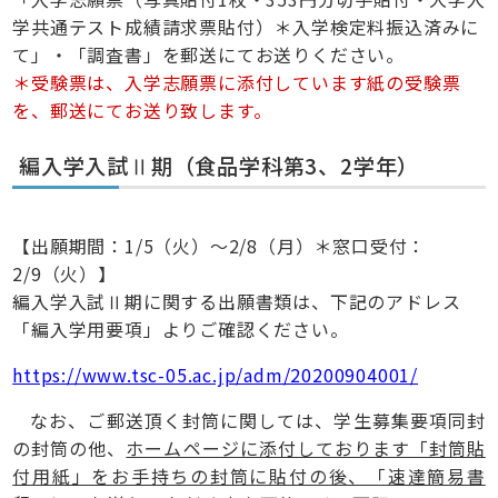
学共通テスト成績請求票貼付）＊入学検定料振込済みに
て」・「調査書」を郵送にてお送りください。
＊受験票は、入学志願票に添付しています紙の受験票
を、郵送にてお送り致します。
編入学入試Ⅱ期（食品学科第3、2学年）
【出願期間：1/5（火）～2/8（月）＊窓口受付：
2/9（火）】
編入学入試Ⅱ期に関する出願書類は、下記のアドレス
「編入学用要項」よりご確認ください。
https://www.tsc-05.ac.jp/adm/20200904001/
なお、ご郵送頂く封筒に関しては、学生募集要項同封
の封筒の他、
ホームページに添付しております「封筒貼
付用紙」をお手持ちの封筒に貼付の後、「速達簡易書