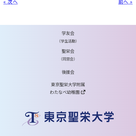
« 次へ
前へ »
学友会
（学生活動）
聖栄会
（同窓会）
後援会
東京聖栄大学附属
わたなべ幼稚園