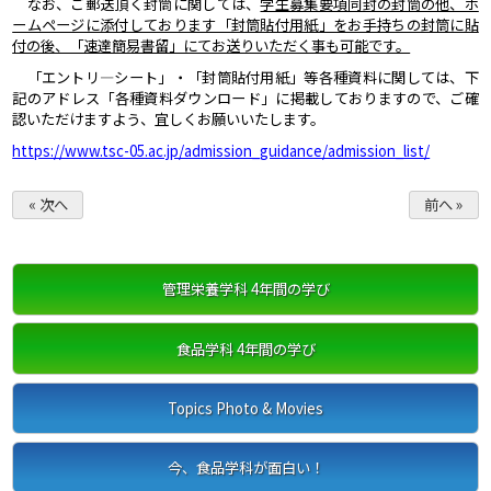
なお、ご郵送頂く封筒に関しては、
学生募集要項同封の封筒の他、ホ
ームページに添付しております「封筒貼付用紙」をお手持ちの封筒に貼
付の後、「速達簡易書留」にてお送りいただく事も可能です。
「エントリ―シート」・「封筒貼付用紙」等各種資料に関しては、下
記のアドレス「各種資料ダウンロード」に掲載しておりますので、ご確
認いただけますよう、宜しくお願いいたします。
https://www.tsc-05.ac.jp/admission_guidance/admission_list/
« 次へ
前へ »
管理栄養学科 4年間の学び
食品学科 4年間の学び
Topics Photo & Movies
今、食品学科が面白い！