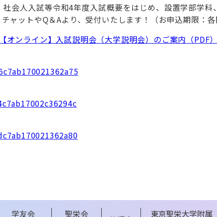
・社会人入試等令和4年度入試概要をはじめ、設置学部学科
チャットやQ＆Aより、受付いたします！（お申込期限：各
【オンライン】入試説明会（大学説明会）のご案内（PDF
b26c7ab170021362a75
c04c7ab17002c36294c
c9dc7ab170021362a80
学友会
聖栄会
東京聖栄大学附属