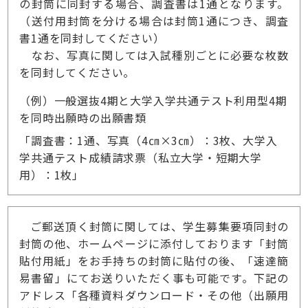
の封筒に同封する場合、調査書は1通となります。
（送付用封筒を分ける場合は封筒1通につき、調査
書1通を同封してください）
なお、写真に関しては入試種別ごとに必要な枚数
を同封してください。
（例）一般選抜4期と大学入学共通テスト利用型4期
を同時出願時の出願書類
「調査書：1通、写真（4㎝×3㎝）：3枚、大学入
学共通テスト成績請求票（私立大学・短期大学
用）：1枚」
ご郵送頂く封筒に関しては、学生募集要項同封の
封筒の他、ホームページに添付しております「封筒
貼付用紙」をお手持ちの封筒に貼付の後、「速達簡
易書留」にてお送りいただく事も可能です。下記の
アドレス「各種資料ダウンロード・その他（出願用