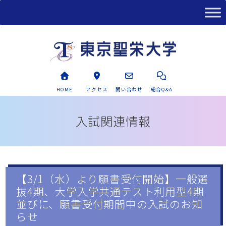
HOME
アクセス
問い合わせ
総合Q&A
入試関連情報
【3/1（水）より願書受付開始】一般選
抜4期、大学入学共通テスト利用型4期
並びに、願書受付期間中の入試のお知
らせ