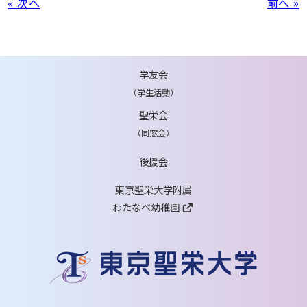
« 次へ
前へ »
学友会
（学生活動）
聖栄会
（同窓会）
後援会
東京聖栄大学附属
わたなべ幼稚園