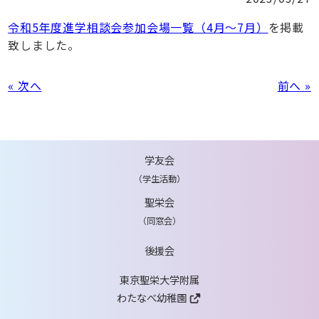
令和5年度進学相談会参加会場一覧（4月～7月）
を掲載
致しました。
« 次へ
前へ »
学友会
（学生活動）
聖栄会
（同窓会）
後援会
東京聖栄大学附属
わたなべ幼稚園