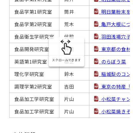
食品学第1研究室
筒井
明日葉粉末を
食品学第2研究室
荒木
亀戸大根につ
食品衛生学研究室
伏脇
羽田浅場穴子
食品開発研究室
井筒
東京都の食材
スクロールできます
英語第1研究室
植芝
のらぼう菜
理化学研究室
鈴木
稲城梨のコン
調理学第2研究室
吉田
東京の特産「
食品加工学研究室
片山
小松菜チャン
食品加工学研究室
片山
小松菜焼きそ