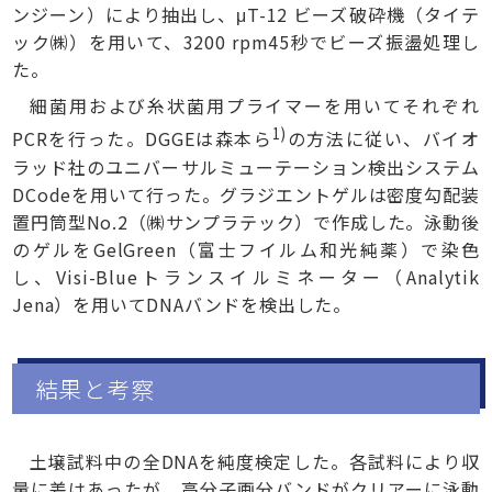
ンジーン）により抽出し、μT-12 ビーズ破砕機（タイテ
ック㈱）を用いて、3200 rpm45秒でビーズ振盪処理し
た。
細菌用および糸状菌用プライマーを用いてそれぞれ
1)
PCRを行った。DGGEは森本ら
の方法に従い、バイオ
ラッド社のユニバーサルミューテーション検出システム
DCodeを用いて行った。グラジエントゲルは密度勾配装
置円筒型No.2（㈱サンプラテック）で作成した。泳動後
のゲルをGelGreen（富士フイルム和光純薬）で染色
し、Visi-Blueトランスイルミネーター（Analytik
Jena）を用いてDNAバンドを検出した。
結果と考察
土壌試料中の全DNAを純度検定した。各試料により収
量に差はあったが、高分子画分バンドがクリアーに泳動