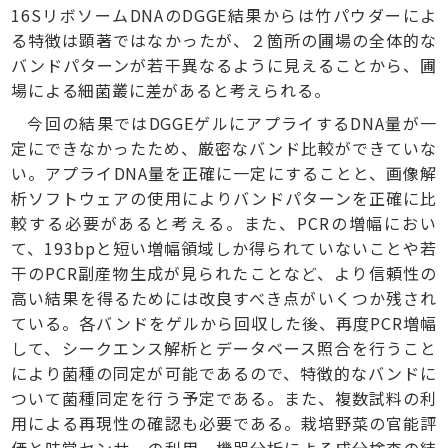
16SリボソームDNAのDGGE結果からは竹パウダーによ
る特徴は顕著ではなかったが、２箇所の圃場の全体的な
バンドパターンが若干異なるように見えることから、圃
場による細菌叢に差があると考えられる。
今回の結果ではDGGEゲルにアプライするDNA量が一
定にできなかったため、厳密なバンド比較ができていな
い。アプライDNA量を正確に一定にすることと、画像解
析ソフトウェアの使用によりバンドパターンを正確に比
較する必要があると考える。また、PCRの増幅におい
て、193bpと短い増幅領域しか得られていないことや若
干のPCR副産物生成が見られたことなど、より信頼性の
高い結果を得るためには改良すべき点がいくつか残され
ている。各バンドをゲルから回収した後、再度PCR増幅
して、シークエンス解析とデータベース照合を行うこと
により菌種の同定が可能であるので、特徴的なバンドに
ついて菌種同定を行う予定である。また、複数試料の利
用による再現性の確認も必要である。栽培野菜の官能評