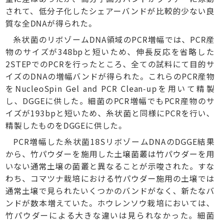
されて、低分子化したシェアーバンドが比較的少ない良
質な全DNAが得られた。
糸状菌のリボゾームDNA領域のPCR増幅では、PCR産
物のサイズが348bpと短いため、伸長反応を省略した
2STEPでのPCRを行ったところ、全ての試料にて目的サ
イズのDNAの増幅バンドが得られた。これらのPCR産物
をNucleoSpin Gel and PCR Clean-upを用いて精製
し、DGGEに供した。細菌のPCR増幅でもPCR産物のサ
イズが193bpと短いため、糸状菌と同様にPCRを行い、
精製したものをDGGEに供した。
PCR増幅した糸状菌18SリボゾームDNAのDGGE結果
から、竹パウダーを施用した土壌菌叢は竹パウダーを用
いない通常土壌の菌叢と異なることが示唆された。すな
わち、コマツナ栽培における竹パウダー施用の土壌では
通常土壌で見られたいくつかのバンドがなく、新たなバ
ンドが数本増えていた。ホウレンソウ栽培においては、
竹パウダーによる大きな違いは見られなかった。細菌