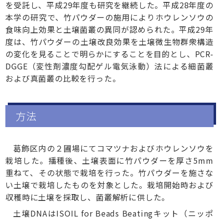
を受託し、平成29年度も研究を継続した。平成28年度の
本学の研究で、竹パウダーの施用によりホウレンソウの
食味向上効果と土壌菌叢の異同が認められた。平成29年
度は、竹パウダーの土壌改良効果を土壌微生物群衆構造
の変化を見ることで明らかにすることを目的とし、PCR-
DGGE（変性剤濃度勾配ゲル電気泳動）法による細菌叢
および真菌叢の比較を行った。
方法
葛飾区内の２圃場にてコマツナおよびホウレンソウを
栽培した。播種後、土壌表面に竹パウダーを厚さ5mm
重ねて、その状態で栽培を行った。竹パウダーを施さな
い土壌で栽培したものを対象とした。栽培開始時および
収穫時に土壌を採取し、菌叢解析に供した。
土壌DNAはISOIL for Beads Beatingキット（ニッポ