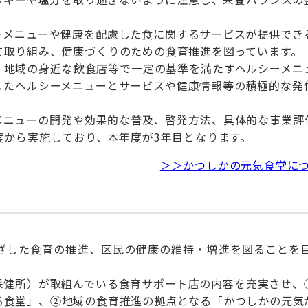
ーメニューや健康を配慮した食に関するサービスが提供でき
て取り組み、健康づくりのための食育推進を図っています。
、地域の身近な飲食店等で一定の基準を満たすヘルシーメニ
したヘルシーメニューとサービスや健康情報等の積極的な発
メニューの開発や効果的な普及、啓発方法、具体的な事業評
度から実施しており、本年度が3年目となります。
＞＞かつしかの元気食堂に
ざした食育の推進、区民の健康の維持・増進を図ることを
保健所）が取組んでいる食育サポート店の内容を充実させ、
る食堂」、②地域の食育推進の拠点となる「かつしかの元気