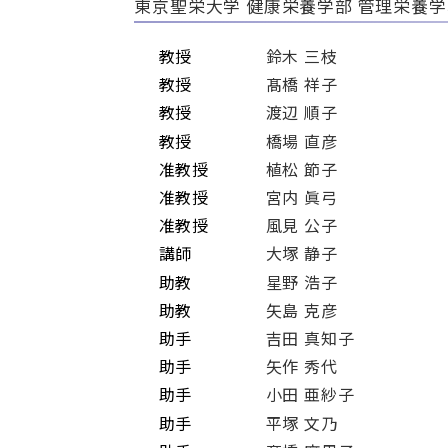
東京聖栄大学 健康栄養学部 管理栄養学
教授
鈴木 三枝
教授
髙橋 祥子
教授
渡辺 順子
教授
橋場 直彦
准教授
植松 節子
准教授
宮内 眞弓
准教授
風見 公子
講師
大塚 静子
助教
星野 浩子
助教
矢島 克彦
助手
吉田 真知子
助手
矢作 秀代
助手
小田 亜紗子
助手
平塚 文乃