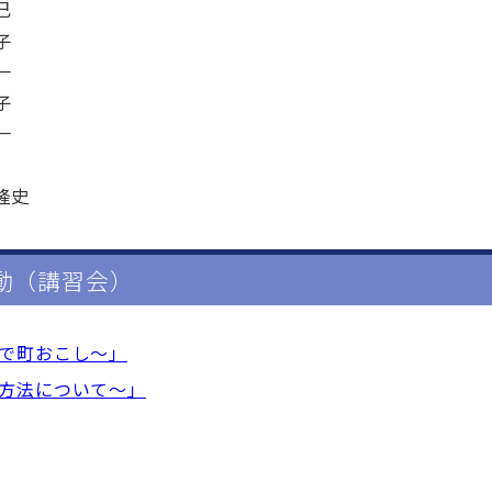
己
子
一
子
一
隆史
動（講習会）
しで町おこし～」
用方法について～」