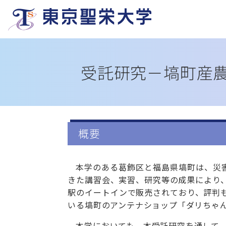
受託研究－
塙町産
概要
本学のある葛飾区と福島県塙町は、災
きた講習会、実習、研究等の成果により
駅のイートインで販売されており、評判
いる塙町のアンテナショップ「ダリちゃ
本学においても、本受託研究を通して