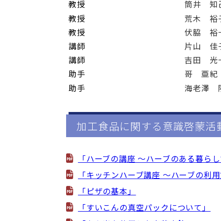
教授
筒井 知
教授
荒木 裕
教授
伏脇 裕
講師
片山 佳
講師
吉田 光
助手
哥 亜紀
助手
海老澤 
加工食品に関する意識啓蒙活
「ハーブの講座 ～ハーブのある暮ら
「キッチンハーブ講座 ～ハーブの利
「ピザの基本」
「すいこんの真空パックについて」