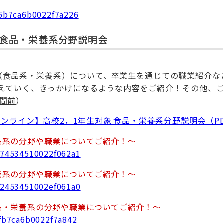
e65b7ca6b0022f7a226
 食品・栄養系分野説明会
（食品系・栄養系）について、卒業生を通じての職業紹介な
考えていく、きっかけになるような内容をご紹介！その他、ご
間前
）
ンライン】高校2，1年生対象 食品・栄養系分野説明会（P
品系の分野や職業についてご紹介！～
6574534510022f062a1
養系の分野や職業についてご紹介！～
712453451002ef061a0
品・栄養系の分野や職業についてご紹介！～
5fb7ca6b0022f7a842