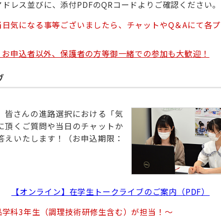
ドレス並びに、添付PDFのQRコードよりご確認ください。
当日気になる事等ございましたら、チャットやQ＆Aにて各
。お申込者以外、保護者の方等御一緒での参加も大歓迎！
ブ
、皆さんの進路選択における「気
に頂くご質問や当日のチャットか
答えいたします！（お申込期限：
【オンライン】在学生トークライブのご案内（PDF）
品学科3年生（調理技術研修生含む）が担当！～