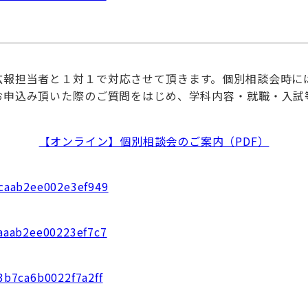
広報担当者と１対１で対応させて頂きます。個別相談会時に
お申込み頂いた際のご質問をはじめ、学科内容・就職・入試
【オンライン】個別相談会のご案内（PDF）
d0caab2ee002e3ef949
6aaab2ee00223ef7c7
43b7ca6b0022f7a2ff