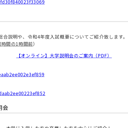
bfd30f840023f33069
総合説明や、令和4年度入試概要についてご紹介致します。
催時間の1時間前
）
【オンライン】大学説明会のご案内（PDF）
aeaab2ee002e3ef859
23daab2ee00223ef852
明会
し、本学に入学した方や卒業した方を中心にご紹介！