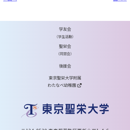
学友会
（学生活動）
聖栄会
（同窓会）
後援会
東京聖栄大学附属
わたなべ幼稚園