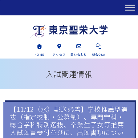
HOME
アクセス
問い合わせ
総合Q&A
入試関連情報
【11/12（水）郵送必着】学校推薦型選
抜（指定校制・公募制）、専門学科・
総合学科特別選抜、卒業生子女等推薦
入試願書受付並びに、出願書類につい