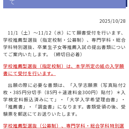
て
2025/10/28
11/1（土）～11/12（水）にて願書受付を行います、
学校推薦型選抜（指定校制・公募制）、専門学科・総合
学科特別選抜、卒業生子女等推薦入試の提出書類につい
てご案内いたします。（締切日必着）
学校推薦型選抜（指定校制）は、本学所定の紙の入学願
書にて受付を行います。
出願の際に必要な書類は、「入学志願票（写真貼付2
枚・385円分切手（85円＋速達料金300円）貼付）＊入
学検定料振込済みにて」・「大学入学希望理由書」・
「推薦書」・「調査書」になります。書類受領の後、受
験票を郵送にてお送りいたします。
学校推薦型選抜（公募制）、専門学科・総合学科特別選