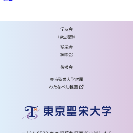
学友会
（学生活動）
聖栄会
（同窓会）
後援会
東京聖栄大学附属
わたなべ幼稚園
〒124-8530 東京都葛飾区西新小岩1-4-6