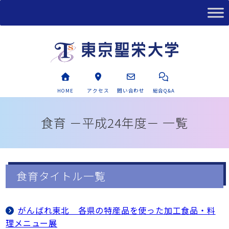
HOME
アクセス
問い合わせ
総合Q&A
食育 －平成24年度－ 一覧
食育タイトル一覧
がんばれ東北 各県の特産品を使った加工食品・料
理メニュー展